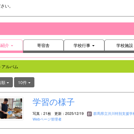
ださい。
部紹介
寄宿舎
学校行事
学校施設
トアルバム
着順
10件
学習の様子
写真：21枚
更新：2025/12/19
群馬県立渋川特別支援学
Webページ管理者