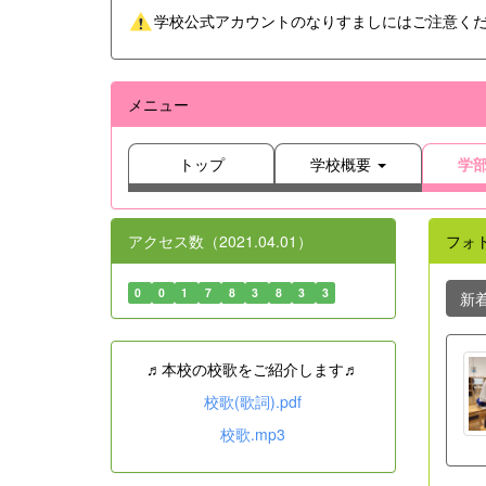
学校公式アカウントのなりすましにはご注意く
メニュー
トップ
学校概要
学
アクセス数（2021.04.01）
フォ
0
0
1
7
8
3
8
3
3
新
♬本校の校歌をご紹介します♬
校歌(歌詞).pdf
校歌.mp3